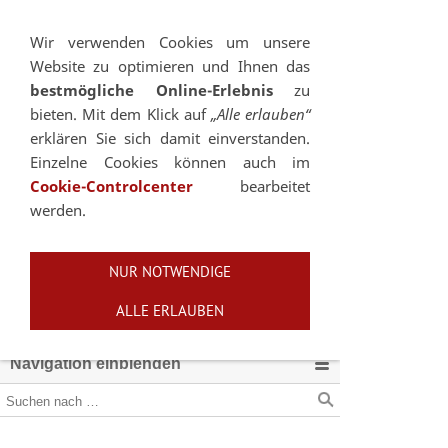
Sie betrachten gegenwärtig eine Version der
Website, die für mobile Geräte optimiert wurde.
Wir verwenden Cookies um unsere
Website zu optimieren und Ihnen das
Zur Desktop-Version
bestmögliche Online-Erlebnis
zu
bieten. Mit dem Klick auf
„Alle erlauben“
Hinweis nicht mehr anzeigen
erklären Sie sich damit einverstanden.
Einzelne Cookies können auch im
Cookie-Controlcenter
bearbeitet
werden.
NUR NOTWENDIGE
ALLE ERLAUBEN
Navigation einblenden