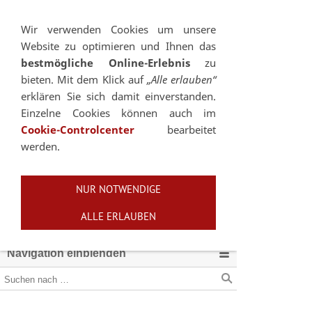
Sie betrachten gegenwärtig eine Version der
Website, die für mobile Geräte optimiert wurde.
Wir verwenden Cookies um unsere
Website zu optimieren und Ihnen das
Zur Desktop-Version
bestmögliche Online-Erlebnis
zu
bieten. Mit dem Klick auf
„Alle erlauben“
Hinweis nicht mehr anzeigen
erklären Sie sich damit einverstanden.
Einzelne Cookies können auch im
Cookie-Controlcenter
bearbeitet
werden.
NUR NOTWENDIGE
ALLE ERLAUBEN
Navigation einblenden