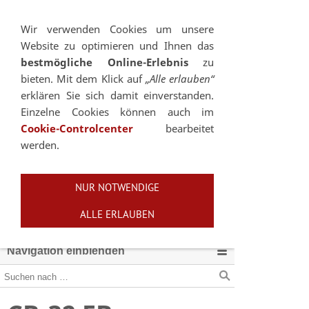
Sie betrachten gegenwärtig eine Version der
Website, die für mobile Geräte optimiert wurde.
Wir verwenden Cookies um unsere
Website zu optimieren und Ihnen das
Zur Desktop-Version
bestmögliche Online-Erlebnis
zu
bieten. Mit dem Klick auf
„Alle erlauben“
Hinweis nicht mehr anzeigen
erklären Sie sich damit einverstanden.
Einzelne Cookies können auch im
Cookie-Controlcenter
bearbeitet
werden.
NUR NOTWENDIGE
ALLE ERLAUBEN
Navigation einblenden