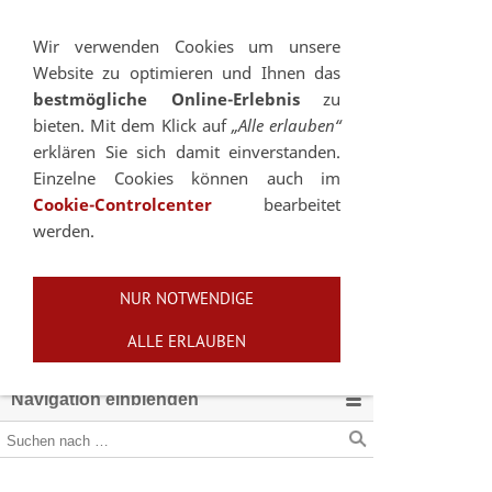
Sie betrachten gegenwärtig eine Version der
Website, die für mobile Geräte optimiert wurde.
Wir verwenden Cookies um unsere
Website zu optimieren und Ihnen das
Zur Desktop-Version
bestmögliche Online-Erlebnis
zu
bieten. Mit dem Klick auf
„Alle erlauben“
Hinweis nicht mehr anzeigen
erklären Sie sich damit einverstanden.
Einzelne Cookies können auch im
Cookie-Controlcenter
bearbeitet
werden.
NUR NOTWENDIGE
ALLE ERLAUBEN
Navigation einblenden