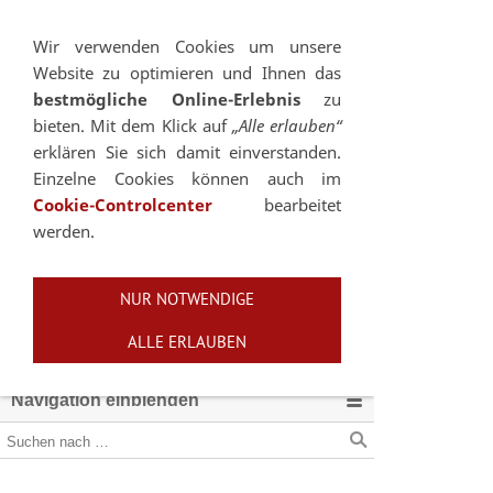
Sie betrachten gegenwärtig eine Version der
Website, die für mobile Geräte optimiert wurde.
Wir verwenden Cookies um unsere
Website zu optimieren und Ihnen das
Zur Desktop-Version
bestmögliche Online-Erlebnis
zu
bieten. Mit dem Klick auf
„Alle erlauben“
Hinweis nicht mehr anzeigen
erklären Sie sich damit einverstanden.
Einzelne Cookies können auch im
Cookie-Controlcenter
bearbeitet
werden.
NUR NOTWENDIGE
ALLE ERLAUBEN
Navigation einblenden