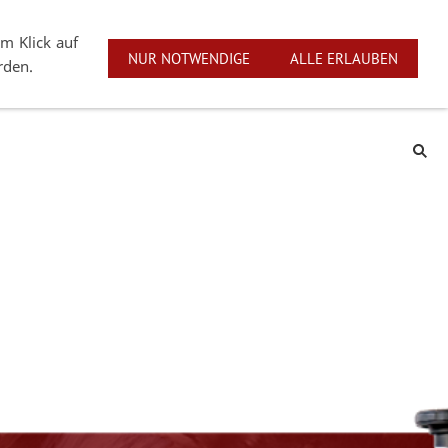
linstraße 1 | D-73274 Notzingen
English
Deutsch
m Klick auf
NUR NOTWENDIGE
ALLE ERLAUBEN
rden.
Service
Markenrepräsentanten