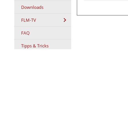
Downloads
FLM-TV
FAQ
Tipps & Tricks
Testberichte
Kugelköpfe
Stative
Händler
Kontakt
Markenrepräsentanten