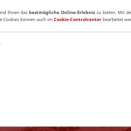
+49 7021 92807-53
Zeppe
und Ihnen das
bestmögliche Online-Erlebnis
zu bieten. Mit de
lne Cookies können auch im
Cookie-Controlcenter
bearbeitet we
hselsysteme
Pano-Systeme
Zubehör
Industrie
e