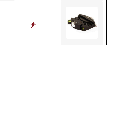
QLB-80
Weiterlesen