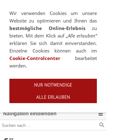
Sie betrachten gegenwärtig eine Version der
Website, die für mobile Geräte optimiert wurde.
Wir verwenden Cookies um unsere
Website zu optimieren und Ihnen das
Zur Desktop-Version
bestmögliche Online-Erlebnis
zu
bieten. Mit dem Klick auf
„Alle erlauben“
Hinweis nicht mehr anzeigen
erklären Sie sich damit einverstanden.
Einzelne Cookies können auch im
Cookie-Controlcenter
bearbeitet
werden.
NUR NOTWENDIGE
ALLE ERLAUBEN
Navigation einblenden