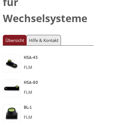
für
Wechselsysteme
Übersicht
Hilfe & Kontakt
HSA-45
FLM
HSA-80
FLM
BL-1
FLM